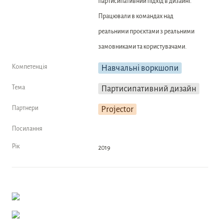
партисипативний підхід в дизайні. 
Працювали в командах над 
реальними проєктами з реальними 
замовниками та користувачами.
Компетенція
Навчальні воркшопи
Тема
Партисипативний дизайн
Партнери
Projector
Посилання
Рік
2019