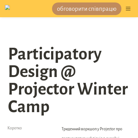
обговорити співпрацю
Participatory 
Design @ 
Projector Winter 
Camp
Коротко
Триденний воркшоп у Projector про 