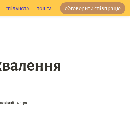
спільнота
пошта
обговорити співпрацю
хвалення 
авігації в метро