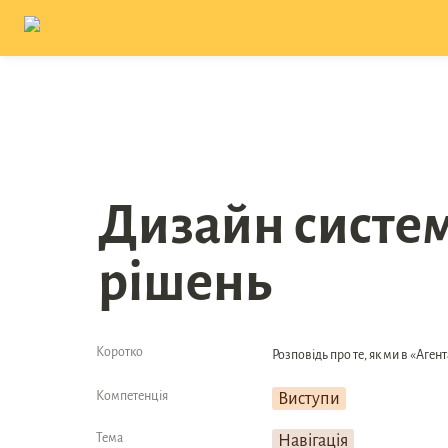
Дизайн систем 
рішень
Коротко
Розповідь про те, як ми в «Аге
Компетенція
Виступи
Тема
Навігація