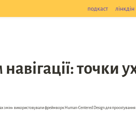
подкаст
лінкдін
навігації: точки у
нтах змін» використовували фреймворк Human-Centered Design для проєктування н